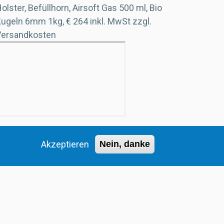
olster, Befüllhorn, Airsoft Gas 500 ml, Bio
Kugeln 6mm 1kg,
€ 264 inkl. MwSt zzgl.
Versandkosten
ündapp Rino`s 600 Sport
Akzeptieren
Nein, danke
.990,00 EUR
inkl. MwSt. E-Mobilitätsförderung
a. € 1200 zzgl. Versandkosten