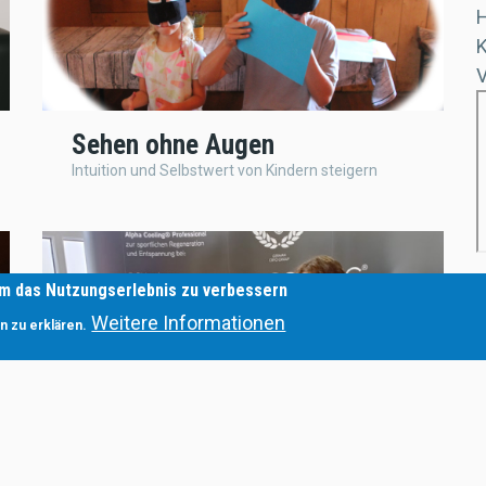
H
Sehen ohne Augen
Intuition und Selbstwert von Kindern steigern
um das Nutzungserlebnis zu verbessern
Z
Weitere Informationen
4
n zu erklären.
c
ALPHA COOLING