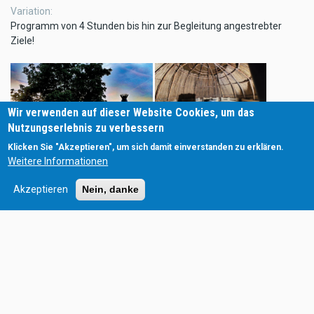
Variation
Programm von 4 Stunden bis hin zur Begleitung angestrebter
Ziele!
Wir verwenden auf dieser Website Cookies, um das
Nutzungserlebnis zu verbessern
Klicken Sie "Akzeptieren", um sich damit einverstanden zu erklären.
Weitere Informationen
Akzeptieren
Nein, danke
Tipp
Neues Denken, neues Handeln, neue Wege gehen! In
Kurzworkshops erkennen Sie Ihr Stressverhalten und erhalten
leicht anwendbare Werkzeuge aus den Bereichen Resilienz und