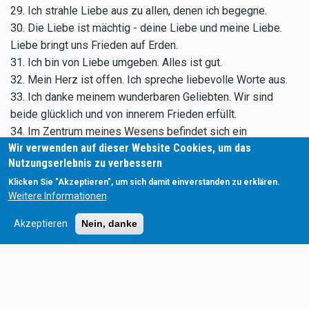
29. Ich strahle Liebe aus zu allen, denen ich begegne.
30. Die Liebe ist mächtig - deine Liebe und meine Liebe.
Liebe bringt uns Frieden auf Erden.
31. Ich bin von Liebe umgeben. Alles ist gut.
32. Mein Herz ist offen. Ich spreche liebevolle Worte aus.
33. Ich danke meinem wunderbaren Geliebten. Wir sind
beide glücklich und von innerem Frieden erfüllt.
34. Im Zentrum meines Wesens befindet sich ein
Wir verwenden auf dieser Website Cookies, um das
unerschöpflicher Liebesquell.
Nutzungserlebnis zu verbessern
35. Ich bin in einer freudvollen, intimen Beziehung mit einem
Menschen, der mich wirklich liebt.
Klicken Sie "Akzeptieren", um sich damit einverstanden zu erklären.
Weitere Informationen
36. Ich handle aus meinem leibenden Herzen heraus und ich
weiß, dass Liebe alle Türen öffnet.
Akzeptieren
Nein, danke
37. Wenn ich mich selbst liebe, erfahre ich auch die Liebe
der anderen.
38. Ich fühle mich in meinen Beziehungen sicher und ich
gebe und empfange Liebe.
39. Ich ziehe nur liebevolle Wesen an.