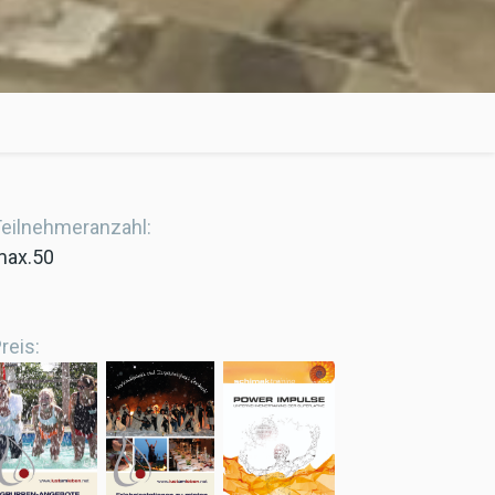
eilnehmeranzahl
max.50
reis