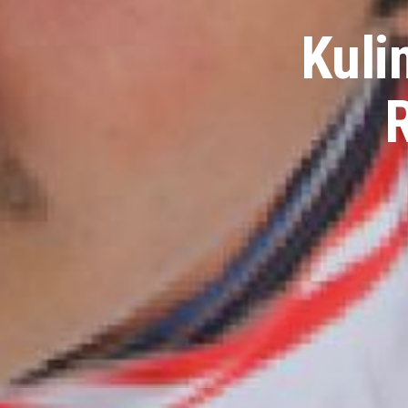
Kuli
R