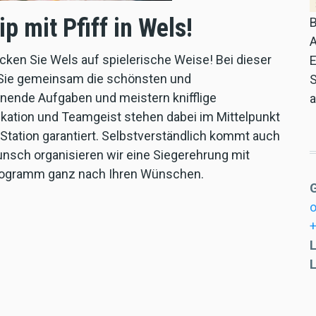
ip mit Pfiff in Wels!
B
A
ken Sie Wels auf spielerische Weise! Bei dieser
E
 Sie gemeinsam die schönsten und
S
nnende Aufgaben und meistern knifflige
a
ation und Teamgeist stehen dabei im Mittelpunkt
 Station garantiert. Selbstverständlich kommt auch
unsch organisieren wir eine Siegerehrung mit
 Programm ganz nach Ihren Wünschen.
o
+
L
L