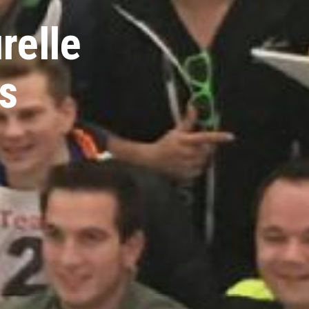
relle
ls