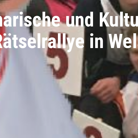
narische und Kultu
ätselrallye in We