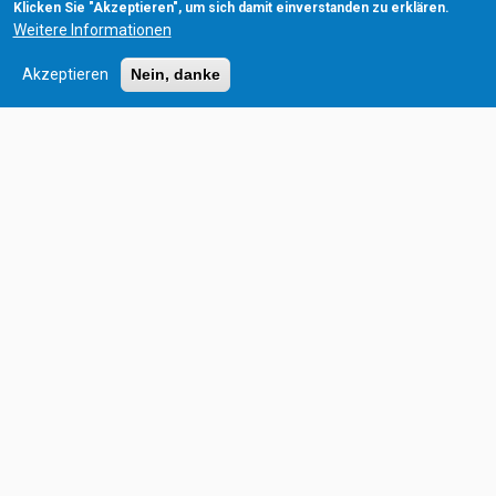
Klicken Sie "Akzeptieren", um sich damit einverstanden zu erklären.
MEIN GELD. MEINE REGELN. Finanz- &
Weitere Informationen
Rechtskompetenz für Lehrlinge
Eine Generation baut auf, die zweite erhält, die dritte entwickelt
Akzeptieren
Nein, danke
weiter.
ZITAT DES MONATS
„
Der Sturm wird immer stärker,
macht nichts ich auch.
“
EMPFEHLUNG