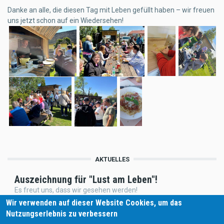
Danke an alle, die diesen Tag mit Leben gefüllt haben – wir freuen
uns jetzt schon auf ein Wiedersehen!
AKTUELLES
Auszeichnung für "Lust am Leben"!
Es freut uns, dass wir gesehen werden!
Wir verwenden auf dieser Website Cookies, um das
NEU K&K Rätselrally Wels
Nutzungserlebnis zu verbessern
Wir begeistern unsere Kunden mit unseren Ideen!