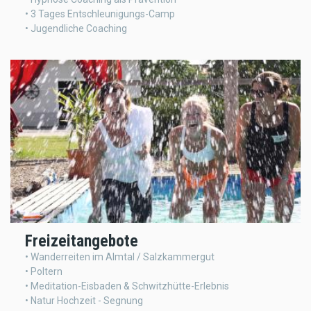
• 3 Tages Entschleunigungs-Camp
• Jugendliche Coaching
Freizeitangebote
• Wanderreiten im Almtal / Salzkammergut
• Poltern
• Meditation-Eisbaden & Schwitzhütte-Erlebnis
• Natur Hochzeit - Segnung