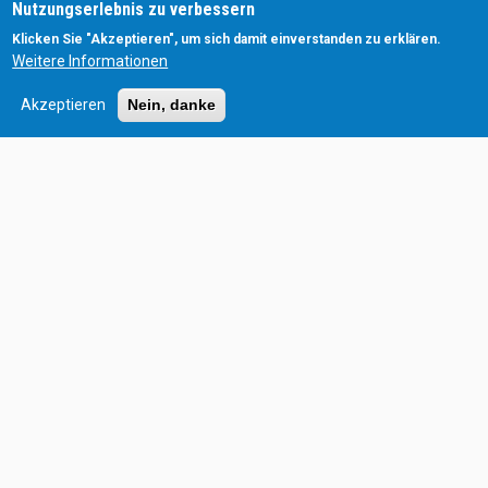
Nutzungserlebnis zu verbessern
• Jugendtreff
Klicken Sie "Akzeptieren", um sich damit einverstanden zu erklären.
Weitere Informationen
Akzeptieren
Nein, danke
Lust am Leben Clubkarte
• Gemeinsam stark in einer Welt im Wandel
• Für Singles, Paare, Jugendliche und Kinder
• Vernetzung, Austausch und gemeinsame Events
• Abenteuer & Gesundheit
• Lebendiges Netzwerk voller Inspiration